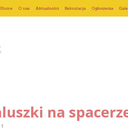
Home
O nas
Aktualności
Rekrutacja
Ogłoszenia
Gale
i
luszki na spacerz
11